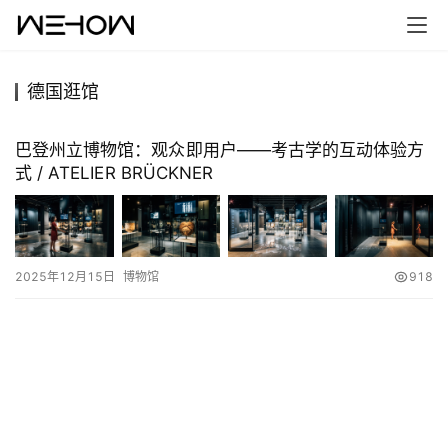
德国逛馆
首
页
巴登州立博物馆：观众即用户——考古学的互动体验方
式 / ATELIER BRÜCKNER
案
例
快
2025年12月15日
博物馆
918
讯
工
作
搜