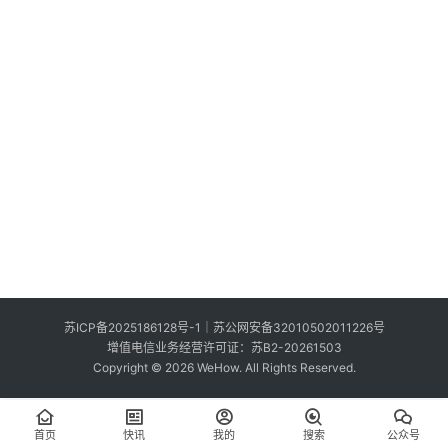
索
登录
注册
在
线
看
展
我
要
投
稿
中
苏ICP备2025186128号-1
｜
苏公网安备32010502011226号
文
增值电信业务经营许可证：苏B2-20261503
Copyright © 2026 WeHow. All Rights Reserved.
首页
快讯
我的
搜索
公众号