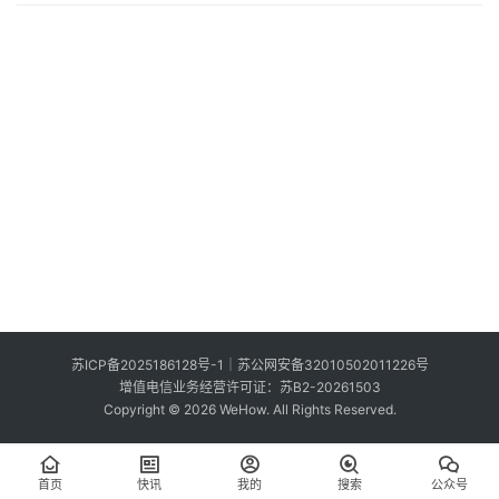
索
登录
注册
在
线
看
展
我
要
投
稿
中
苏ICP备2025186128号-1
｜
苏公网安备32010502011226号
文
增值电信业务经营许可证：苏B2-20261503
Copyright © 2026 WeHow. All Rights Reserved.
首页
快讯
我的
搜索
公众号