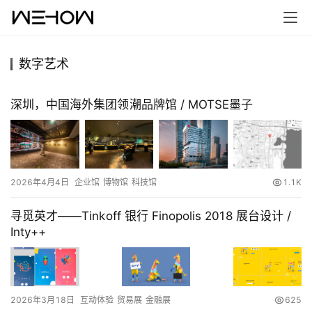
数字艺术
首
页
深圳，中国海外集团领潮品牌馆 / MOTSE墨子
案
例
2026年4月4日
企业馆
博物馆
科技馆
1.1K
快
讯
寻觅英才——Tinkoff 银行 Finopolis 2018 展台设计 /
Inty++
工
作
搜
2026年3月18日
互动体验
贸易展
金融展
625