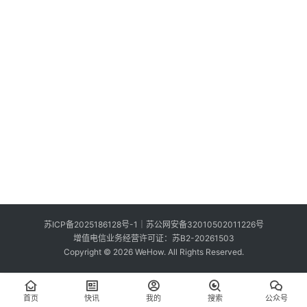
索
登录
注册
在
线
看
展
我
要
投
稿
中
苏ICP备2025186128号-1
｜
苏公网安备32010502011226号
文
增值电信业务经营许可证：苏B2-20261503
Copyright © 2026 WeHow. All Rights Reserved.
首页
快讯
我的
搜索
公众号