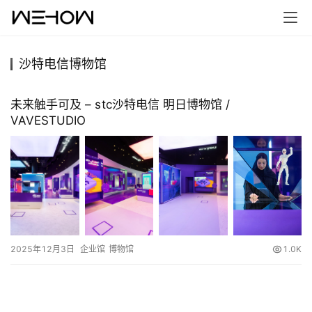
沙特电信博物馆
首
页
未来触手可及 – stc沙特电信 明日博物馆 /
VAVESTUDIO
案
例
快
讯
工
2025年12月3日
企业馆
博物馆
1.0K
作
搜