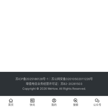
索
登录
注册
在
线
看
展
我
要
投
稿
中
苏ICP备2025186128号-1
｜
苏公网安备32010502011226号
文
增值电信业务经营许可证：苏B2-20261503
Copyright © 2026 WeHow. All Rights Reserved.
首页
快讯
我的
搜索
公众号