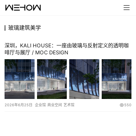
玻璃建筑美学
首
页
深圳，KALI HOUSE：一座由玻璃与反射定义的透明咖
啡厅与展厅 / MOC DESIGN
案
例
快
讯
2026年6月25日
企业馆
商业空间
艺术馆
550
工
作
搜