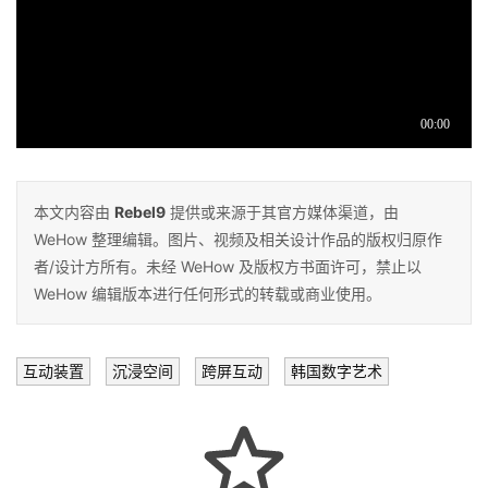
本文内容由
Rebel9
提供或来源于其官方媒体渠道，由
WeHow 整理编辑。图片、视频及相关设计作品的版权归原作
者/设计方所有。未经 WeHow 及版权方书面许可，禁止以
WeHow 编辑版本进行任何形式的转载或商业使用。
互动装置
沉浸空间
跨屏互动
韩国数字艺术
首
页