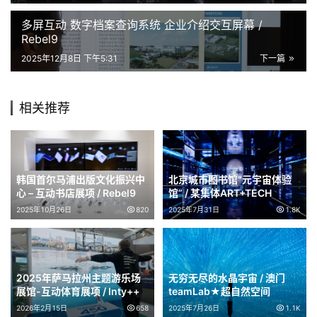
我
多屏互动 数字档案查询系统 企业介绍交互屏幕 /
要
Rebel9
投
2025年12月8日 下午5:31
下一篇
稿
中
相关推荐
文
韩国首尔马浦出版文化振兴中
北京城市图书馆“元宇宙体验
心 – 互动书店展项 / Rebel9
馆” / 某集体ART+TECH
2025年10月26日
820
2025年7月31日
1.8K
2025年萨马拉州主题游乐场
无穷无尽的水晶宇宙 / 澳门
展馆-互动体育展项 / Inty++
teamLab★超自然空间
2026年2月15日
658
2025年7月26日
1.1K