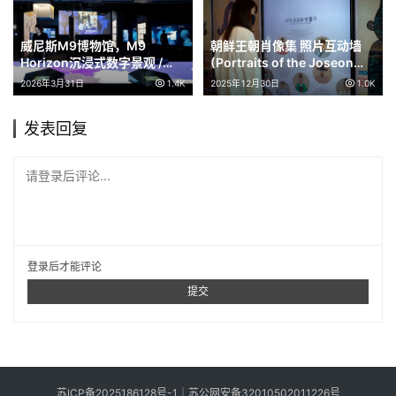
威尼斯M9博物馆，M9
朝鲜王朝肖像集 照片互动墙
Horizon沉浸式数字景观 /
(Portraits of the Joseon
Dotdotdot
Dynasty) / SIGONGtech
2026年3月31日
1.4K
2025年12月30日
1.0K
发表回复
请登录后评论...
登录
后才能评论
提交
苏ICP备2025186128号-1
｜
苏公网安备32010502011226号