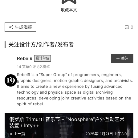
案
收藏本文
例
生成海报
0
快
讯
关注设计方/创作者/发布者
工
Rebel9
设计单位
关注
作
14
文章
0
评论
2
粉丝
Rebel9 is a "Super Group" of programmers, engineers,
搜
graphic designers, motion graphic designers, and archivists.
It aims to create a new experience by fusing advanced
索
technology and physical space as digital archiving
resources, developing joint creative activities based on the
登录
注册
spirit of rebel.
在
线
俄罗斯 Trimurti 音乐节 – “Noosphere”户外互动艺术
看
装置 / Inty++
展
上一篇
2025年11月21日 上午8:01