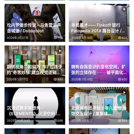
坎内罗漫步传说 – 马焦雷湖声
寻觅英才——Tinkoff 银行
音城堡 / Dotdotdot
Finopolis 2018 展台设计 /
Inty++
2026年2月27日
758
2026年3月18日
623
翻转视角：如何为 787 位孩子
拥有自我意识的变化空间，扩
的“奇思妙想”建立视觉逻辑？
张的立体存在 ── 被平面化
/ Rebel9
的3种颜色与暧昧的9种色彩，
2026年3月17日
690
2025年7月19日
850
自由飘浮 / 澳门teamLab★超
自然空间
沉浸式数字冥想秀 –
北京城市图书馆少年儿童馆 场
《ELEMENTS》沉浸空间 /
馆交互设计 / 某集体
Radugadesign
ART+TECH
2025年10月30日
698
2026年3月20日
893